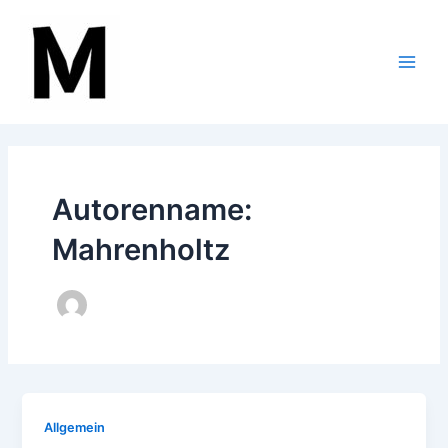
Zum
Main
Inhalt
Men
springen
Autorenname:
Mahrenholtz
Allgemein